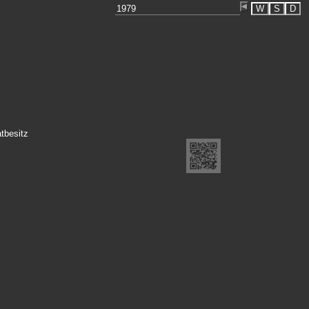
W
S
D
atbesitz