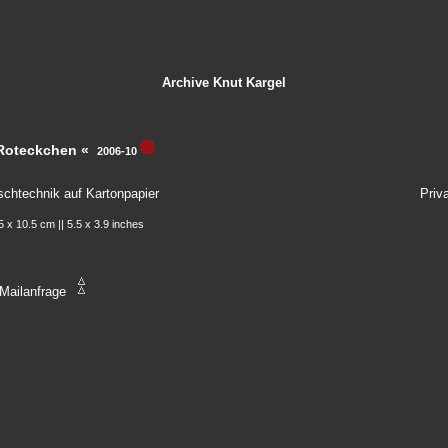
Archive
Knut Kargel
Roteckchen «
2006-10
schtechnik auf Kartonpapier
Priv
5 x 10.5 cm || 5.5 x 3.9 inches
Mailanfrage