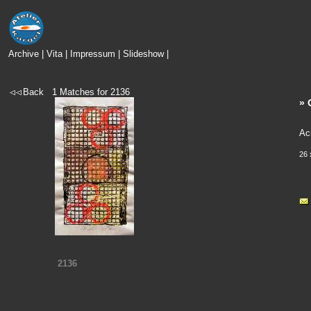
Archive
|
Vita
|
Impressum
|
Slideshow
|
Back
1
Matches for
2136
» 
Ac
26 
2136