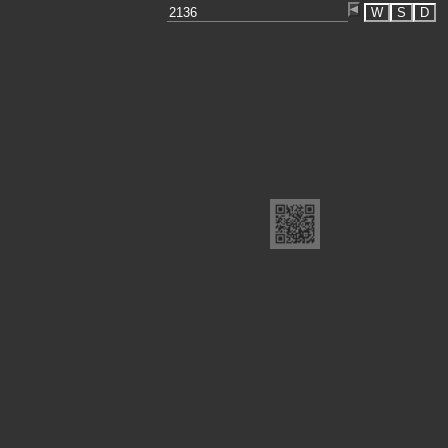
W
S
D