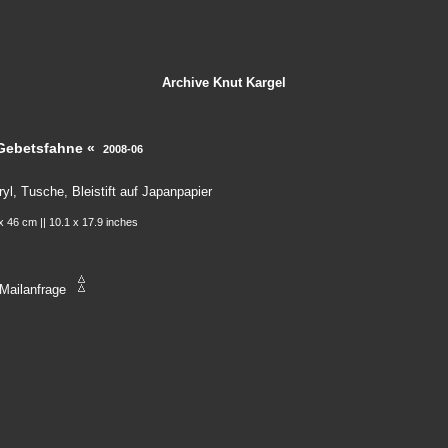
Archive
Knut Kargel
Gebetsfahne «
2008-06
ryl, Tusche, Bleistift auf Japanpapier
x 46 cm || 10.1 x 17.9 inches
Mailanfrage