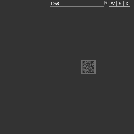
W
S
D