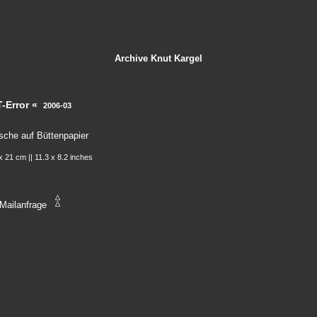
Archive
Knut Kargel
T-Error «
2006-03
sche auf Büttenpapier
x 21 cm || 11.3 x 8.2 inches
Mailanfrage