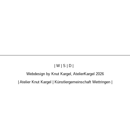
|
W
|
S
|
D
|
Webdesign by
Knut Kargel
,
AtelierKargel
2026
|
Atelier Knut Kargel
|
Künstlergemeinschaft Wettringen
|