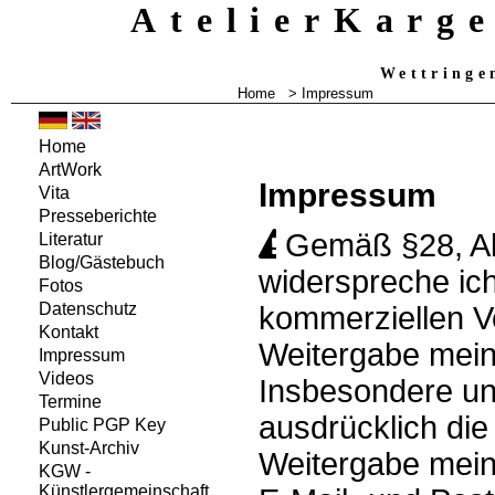
AtelierKarg
Wettringe
Home
> Impressum
Home
ArtWork
Impressum
Vita
Presseberichte
Gemäß §28, A
Literatur
Blog/Gästebuch
widerspreche ich
Fotos
Datenschutz
kommerziellen 
Kontakt
Weitergabe mein
Impressum
Videos
Insbesondere un
Termine
ausdrücklich di
Public PGP Key
Kunst-Archiv
Weitergabe mein
KGW -
Künstlergemeinschaft