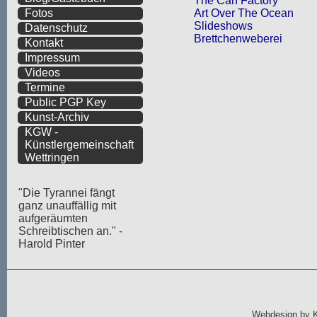
The Can Factory
Art Over The Ocean
Fotos
Slideshows
Datenschutz
Brettchenweberei
Kontakt
Impressum
Videos
Termine
Public PGP Key
Kunst-Archiv
KGW -
Künstlergemeinschaft
Wettringen
"Die Tyrannei fängt
ganz unauffällig mit
aufgeräumten
Schreibtischen an." -
Harold Pinter
Webdesign by