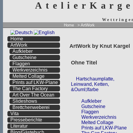
AtelierKarg
Wettringe
Home
> ArtWork
Home
ArtWork
ArtWork by Knut Kargel
Aufkleber
Gutscheine
Ohne Titel
Flaggen
Werkverzeichnis
Melted Collage
Hartschaumplatte,
Prints auf LKW-Plane
Leinwand, Ketten,
The Can Factory
&Ouml;lfarbe
Art Over The Ocean
Aufkleber
Slideshows
Gutscheine
Brettchenweberei
Flaggen
Vita
Werkverzeichnis
Presseberichte
Melted Collage
Literatur
Prints auf LKW-Plane
Blog/Gästebuch