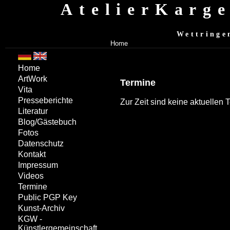
AtelierKarg
Wettringe
Home
Home
ArtWork
Termine
Vita
Presseberichte
Zur Zeit sind keine aktuellen
Literatur
Blog/Gästebuch
Fotos
Datenschutz
Kontakt
Impressum
Videos
Termine
Public PGP Key
Kunst-Archiv
KGW -
Künstlergemeinschaft