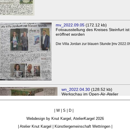
|
W
|
S
|
D
|
Webdesign by
Knut Kargel
,
AtelierKargel
2026
|
Atelier Knut Kargel
|
Künstlergemeinschaft Wettringen
|