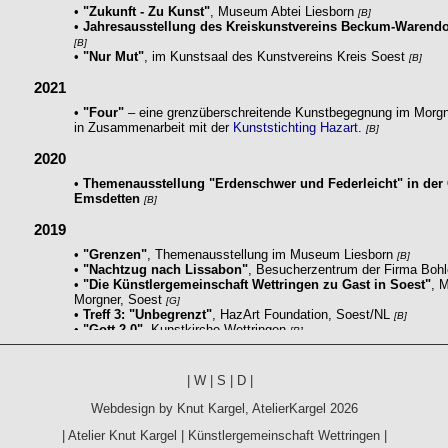
|
W
|
S
|
D
|
Webdesign by
Knut Kargel
,
AtelierKargel
2026
|
Atelier Knut Kargel
|
Künstlergemeinschaft Wettringen
|