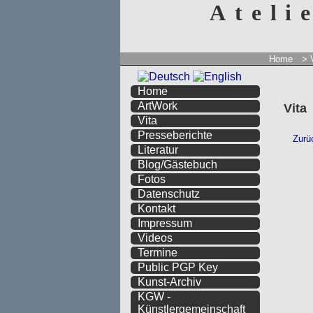
Ateli
Home
> 
Home
ArtWork
Vita
Vita
Presseberichte
Literatur
Blog/Gästebuch
Fotos
Datenschutz
Kontakt
Impressum
Videos
Termine
Public PGP Key
Kunst-Archiv
KGW -
Künstlergemeinschaft