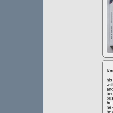
Knu
his
wit
and
bec
bus
he
he
he 