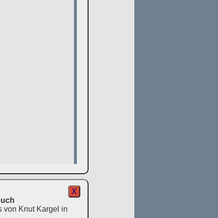
X
Buch
s von Knut Kargel in