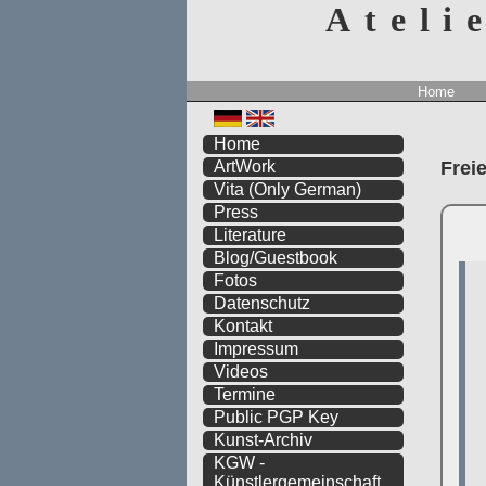
Ateli
Home
Home
Frei
ArtWork
Vita
(Only German)
Press
Literature
Blog/Guestbook
Fotos
Datenschutz
Kontakt
Impressum
Videos
Termine
Public PGP Key
Kunst-Archiv
KGW -
Künstlergemeinschaft