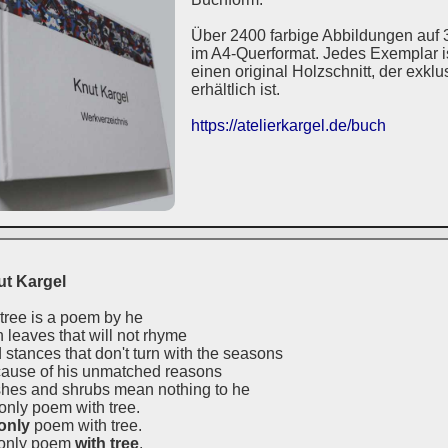
Über 2400 farbige Abbildungen auf 
im A4-Querformat. Jedes Exemplar ist
einen original Holzschnitt, der exkl
erhältlich ist.
https://atelierkargel.de/buch
t Kargel
 tree is a poem by he
h leaves that will not rhyme
 stances that don't turn with the seasons
ause of his unmatched reasons
hes and shrubs mean nothing to he
only poem with tree.
only
poem with tree.
only poem
with tree
.