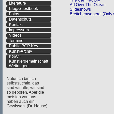
The Can Factory
Literature
Art Over The Ocean
Blog/Guestbook
Slideshows
Brettchenweberei
(Only
Fotos
Datenschutz
Kontakt
Impressum
Videos
Termine
Public PGP Key
Kunst-Archiv
KGW -
Künstlergemeinschaft
Wettringen
Natürlich bin ich
selbstsüchtig, das
sind wir alle, wir sind
so geboren. Aber die
meisten von uns
haben auch ein
Gewissen. (Dr. House)