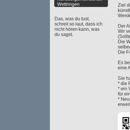
Wettringen
Ziel 
künstl
Werde
Das, was du tust,
schreit so laut, dass ich
Der A
nicht hören kann, was
Wir ve
du sagst.
(Soll
Die W
selbe
Die F
Es be
eine 
Sie h
* die
* ein
für ei
* Neu
erwer