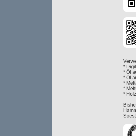
Verwe
* Dig
* Öl 
* Öl 
* Mel
* Mel
* Holz
Bishe
Hamm,
Soest/