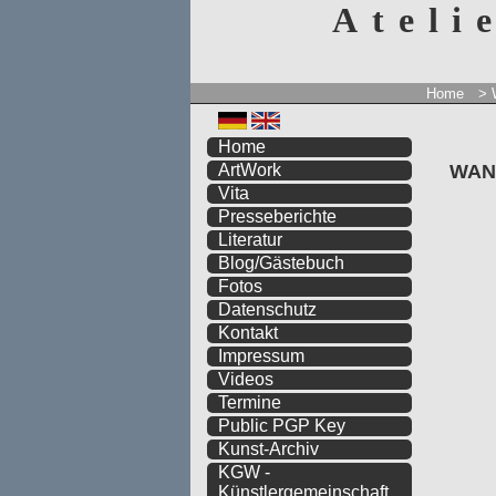
Ateli
Home
>
Home
WANT
ArtWork
Vita
Presseberichte
Literatur
Blog/Gästebuch
Fotos
Datenschutz
Kontakt
Impressum
Videos
Termine
Public PGP Key
Kunst-Archiv
KGW -
Künstlergemeinschaft