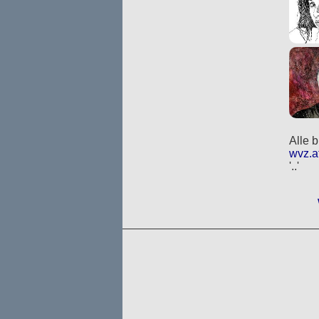
Alle 
wvz.a
'..'