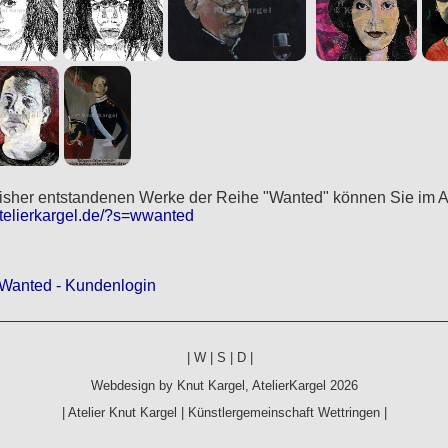
bisher entstandenen Werke der Reihe "Wanted" können Sie im Ar
telierkargel.de/?s=wwanted
Wanted - Kundenlogin
|
W
|
S
|
D
|
Webdesign by
Knut Kargel
,
AtelierKargel
2026
|
Atelier Knut Kargel
|
Künstlergemeinschaft Wettringen
|