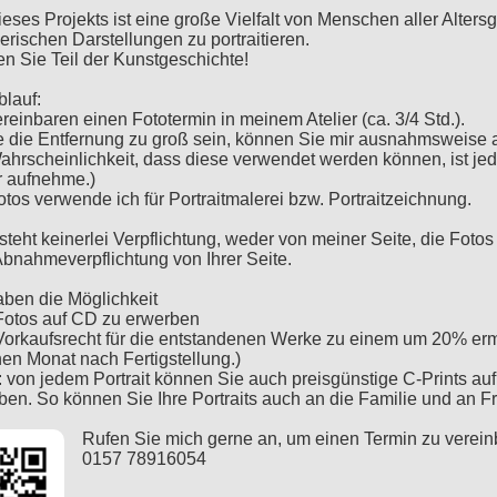
dieses Projekts ist eine große Vielfalt von Menschen aller Alter
erischen Darstellungen zu portraitieren.
n Sie Teil der Kunstgeschichte!
blauf:
reinbaren einen Fototermin in meinem Atelier (ca. 3/4 Std.).
te die Entfernung zu groß sein, können Sie mir ausnahmsweise 
ahrscheinlichkeit, dass diese verwendet werden können, ist jed
r aufnehme.)
otos verwende ich für Portraitmalerei bzw. Portraitzeichnung.
steht keinerlei Verpflichtung, weder von meiner Seite, die Foto
Abnahmeverpflichtung von Ihrer Seite.
aben die Möglichkeit
 Fotos auf CD zu erwerben
 Vorkaufsrecht für die entstandenen Werke zu einem um 20% er
nen Monat nach Fertigstellung.)
: von jedem Portrait können Sie auch preisgünstige C-Prints au
ben. So können Sie Ihre Portraits auch an die Familie und an 
Rufen Sie mich gerne an, um einen Termin zu verein
0157 78916054