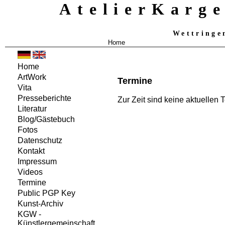
AtelierKarg
Wettringe
Home
Home
ArtWork
Termine
Vita
Presseberichte
Zur Zeit sind keine aktuellen
Literatur
Blog/Gästebuch
Fotos
Datenschutz
Kontakt
Impressum
Videos
Termine
Public PGP Key
Kunst-Archiv
KGW -
Künstlergemeinschaft