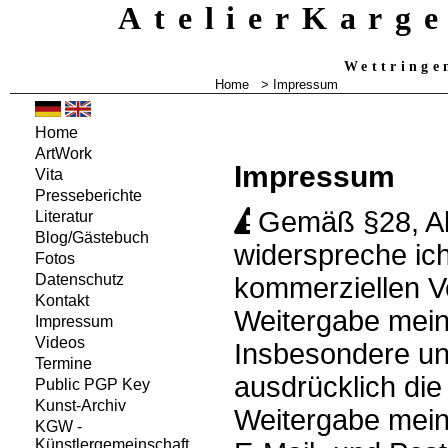
AtelierKarg
Wettringe
Home
> Impressum
Home
ArtWork
Impressum
Vita
Presseberichte
Gemäß §28, A
Literatur
Blog/Gästebuch
widerspreche ich
Fotos
Datenschutz
kommerziellen 
Kontakt
Weitergabe mein
Impressum
Videos
Insbesondere un
Termine
ausdrücklich di
Public PGP Key
Kunst-Archiv
Weitergabe mein
KGW -
Künstlergemeinschaft