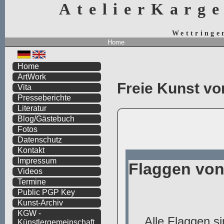
AtelierKarg
Wettringe
Home
Home
ArtWork
Freie Kunst vo
Vita
Presseberichte
Literatur
Blog/Gästebuch
Fotos
Datenschutz
Kontakt
Impressum
Videos
Termine
Public PGP Key
Kunst-Archiv
KGW -
Künstlergemeinschaft