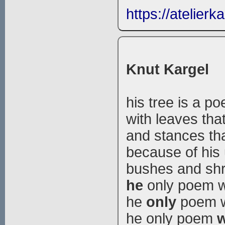
https://atelierk
Knut Kargel
his tree is a p
with leaves tha
and stances tha
because of his
bushes and shr
he
only poem wi
he
only
poem wi
he only poem
w