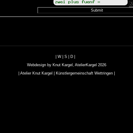
|
W
|
S
|
D
|
Webdesign by
Knut Kargel
,
AtelierKargel
2026
|
Atelier Knut Kargel
|
Künstlergemeinschaft Wettringen
|