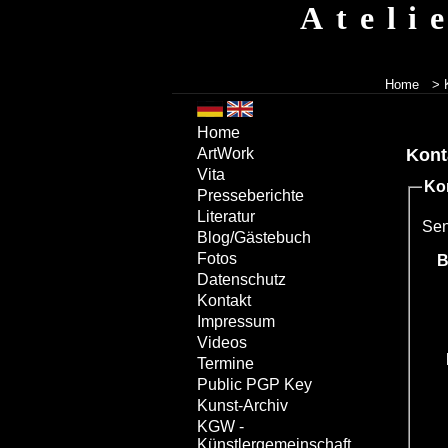
Ateli
Home
> 
Home
Kont
ArtWork
Vita
Ko
Presseberichte
Literatur
Sen
Blog/Gästebuch
Fotos
B
Datenschutz
Kontakt
Impressum
Videos
Termine
Public PGP Key
Kunst-Archiv
KGW -
Künstlergemeinschaft