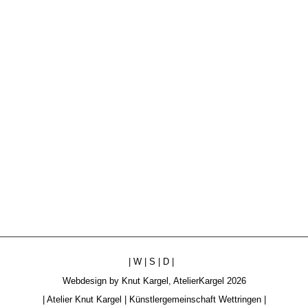
|
W
|
S
|
D
|
Webdesign by
Knut Kargel
,
AtelierKargel
2026
|
Atelier Knut Kargel
|
Künstlergemeinschaft Wettringen
|