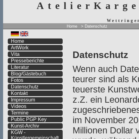
AtelierKarg
Wettringe
Home
> Datenschutz
Home
ArtWork
Datenschutz
Vita
Presseberichte
Wenn auch Date
Literatur
Blog/Gästebuch
teurer sind als K
Fotos
Datenschutz
teuerste Kunstwe
Kontakt
z.Z. ein Leonard
Impressum
Videos
zugeschriebene
Termine
im November 201
Public PGP Key
Kunst-Archiv
Millionen Dollar 
KGW -
Künstlergemeinschaft