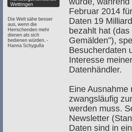
wurde, während
Wettringen
Februar 2014 fü
Daten 19 Milliar
Die Welt sähe besser
aus, wenn die
bezahlt hat (das 
Herrschenden mehr
dienen als sich
Gemälden"), spe
bedienen würden. -
Hanna Schygulla
Besucherdaten u
Interesse meiner
Datenhändler.
Eine Ausnahme m
zwangsläufig zu
werden muss. Se
Newsletter (Stan
Daten sind in ei