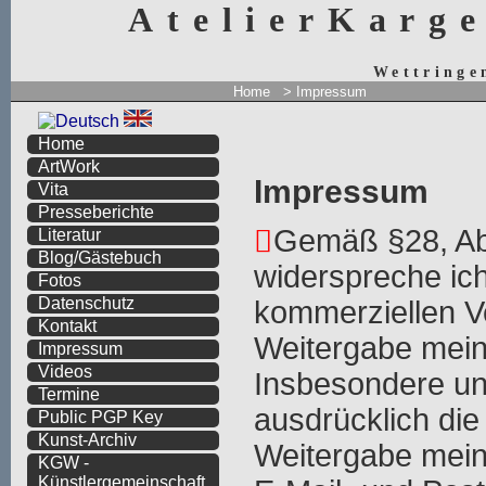
AtelierKarg
Wettringe
Home
> Impressum
Home
ArtWork
Impressum
Vita
Presseberichte
Gemäß §28, A
Literatur
Blog/Gästebuch
widerspreche ich
Fotos
Datenschutz
kommerziellen 
Kontakt
Weitergabe mein
Impressum
Videos
Insbesondere un
Termine
ausdrücklich di
Public PGP Key
Kunst-Archiv
Weitergabe mein
KGW -
Künstlergemeinschaft