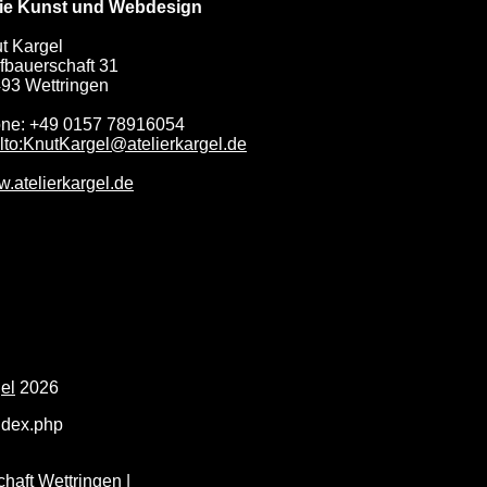
ie Kunst und Webdesign
t Kargel
fbauerschaft 31
93 Wettringen
ne: +49 0157 78916054
lto:KnutKargel@atelierkargel.de
.atelierkargel.de
el
2026
index.php
haft Wettringen
|