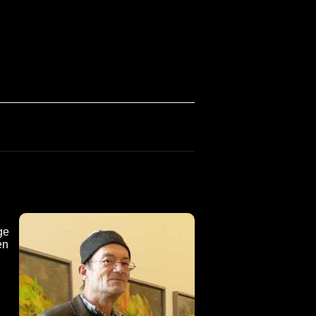
ge
en