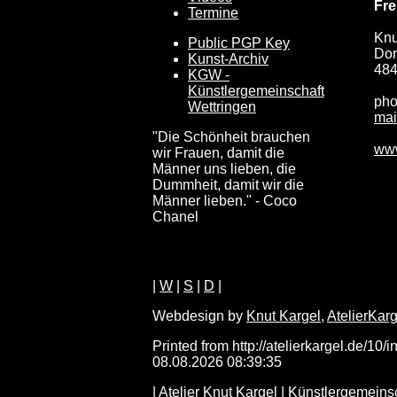
Fre
Termine
Knu
Public PGP Key
Dor
Kunst-Archiv
484
KGW -
Künstlergemeinschaft
pho
Wettringen
mai
"Die Schönheit brauchen
www
wir Frauen, damit die
Männer uns lieben, die
Dummheit, damit wir die
Männer lieben." - Coco
Chanel
|
W
|
S
|
D
|
Webdesign by
Knut Kargel
,
AtelierKarg
Printed from http://atelierkargel.de/10/
08.08.2026 08:39:35
|
Atelier Knut Kargel
|
Künstlergemeinsc