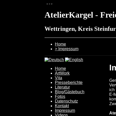
zum menü
zum inhalt
zum
stylswitcher
AtelierKargel - Fre
Wettringen, Kreis Steinfu
Home
> Impressum
I
Home
ArtWork
Vita
Gem
Presseberichte
Ver
Literatur
ich
Blog/Gästebuch
E-M
Fotos
kom
Datenschutz
Zwe
Kontakt
Impressum
Ate
Videos