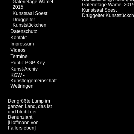
Galerietage Wamel
Galerietage Wamel 201
2015
Kunstsaal Soest
Kunstsaal Soest
Drüggelter Kunststückc
Drüggelter
Kunststückchen
Datenschutz
Kontakt
Impressum
Videos
Termine
Public PGP Key
Kunst-Archiv
KGW -
Künstlergemeinschaft
Wettringen
Der größte Lump im
ganzen Land, das ist
und bleibt der
Denunziant.
[Hoffmann von
Fallersleben]