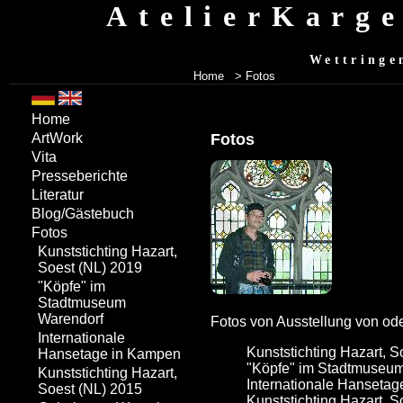
AtelierKarg
Wettringe
Home
> Fotos
Home
Fotos
ArtWork
Vita
Presseberichte
Literatur
Blog/Gästebuch
Fotos
Kunststichting Hazart,
Soest (NL) 2019
"Köpfe" im
Stadtmuseum
Warendorf
Fotos von Ausstellung von ode
Internationale
Kunststichting Hazart, S
Hansetage in Kampen
"Köpfe" im Stadtmuseu
Kunststichting Hazart,
Internationale Hanseta
Soest (NL) 2015
Kunststichting Hazart, S