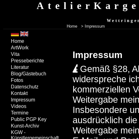
AtelierKarg
Wettringe
Home
> Impressum
Home
ArtWork
Impressum
Vita
Presseberichte
Gemäß §28, A
Literatur
Blog/Gästebuch
widerspreche ich
Fotos
Datenschutz
kommerziellen 
Kontakt
Weitergabe mein
Impressum
Videos
Insbesondere un
Termine
ausdrücklich di
Public PGP Key
Kunst-Archiv
Weitergabe mein
KGW -
Künstlergemeinschaft