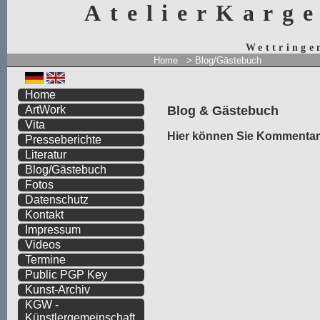
AtelierKarg
Wettringe
Home
>
Blog/Gästebuch
Home
Blog & Gästebuch
ArtWork
Vita
Hier können Sie Kommentare
Presseberichte
Literatur
Blog/Gästebuch
Fotos
Datenschutz
Kontakt
Impressum
Videos
Termine
Public PGP Key
Kunst-Archiv
KGW -
Künstlergemeinschaft