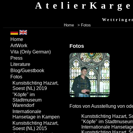
AtelierKarg
Wettringe
Home
> Fotos
Home
Fotos
ArtWork
Vita
(Only German)
Press
Literature
Blog/Guestbook
Fotos
Kunststichting Hazart,
Soest (NL) 2019
"Köpfe" im
Stadtmuseum
Warendorf
Fotos von Ausstellung von ode
Internationale
Kunststichting Hazart, S
Hansetage in Kampen
"Köpfe" im Stadtmuseu
Kunststichting Hazart,
Internationale Hanseta
Soest (NL) 2015
Kunststichting Hazart, S