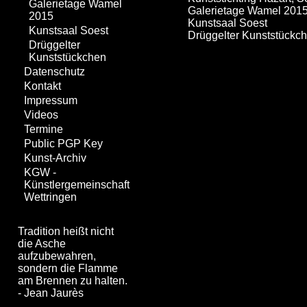
Galerietage Wamel
Galerietage Wamel 201
2015
Kunstsaal Soest
Kunstsaal Soest
Drüggelter Kunststückc
Drüggelter
Kunststückchen
Datenschutz
Kontakt
Impressum
Videos
Termine
Public PGP Key
Kunst-Archiv
KGW -
Künstlergemeinschaft
Wettringen
Tradition heißt nicht
die Asche
aufzubewahren,
sondern die Flamme
am Brennen zu halten.
- Jean Jaurès