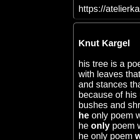
https://atelierk
Knut Kargel
his tree is a p
with leaves tha
and stances tha
because of his
bushes and shr
he
only poem wi
he
only
poem wi
he only poem
w