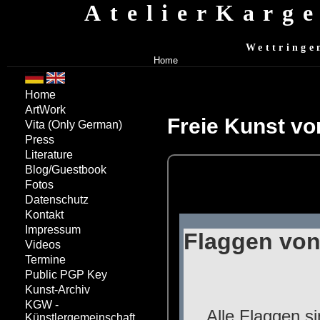
AtelierKarg
Wettringe
Home
Home
ArtWork
Freie Kunst vo
Vita
(Only German)
Press
Literature
Blog/Guestbook
Fotos
Datenschutz
Kontakt
Impressum
Videos
Termine
Public PGP Key
Kunst-Archiv
KGW -
Künstlergemeinschaft