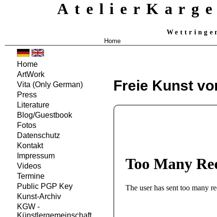
AtelierKarg
Wettringe
Home
Home
ArtWork
Freie Kunst vo
Vita
(Only German)
Press
Literature
Blog/Guestbook
Fotos
Datenschutz
Kontakt
Impressum
Videos
Termine
Public PGP Key
Kunst-Archiv
KGW -
Künstlergemeinschaft