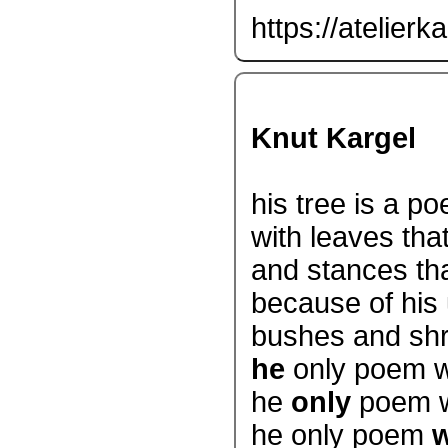
https://atelierk
Knut Kargel
his tree is a p
with leaves tha
and stances tha
because of his
bushes and shr
he
only poem wi
he
only
poem wi
he only poem
w