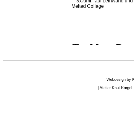
&Ouml;l auf Leinwand und
Melted Collage
Webdesign by
|
Atelier Knut Kargel