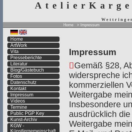
AtelierKarg
Wettringe
Home
> Impressum
Home
ArtWork
Impressum
Vita
Presseberichte
Gemäß §28, A
Literatur
Blog/Gästebuch
widerspreche ich
Fotos
Datenschutz
kommerziellen 
Kontakt
Weitergabe mein
Impressum
Videos
Insbesondere un
Termine
ausdrücklich di
Public PGP Key
Kunst-Archiv
Weitergabe mein
KGW -
Künstlergemeinschaft