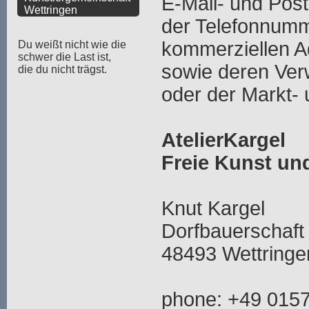
E-Mail- und Pos
Wettringen
der Telefonnumm
kommerziellen 
Du weißt nicht wie die
schwer die Last ist,
sowie deren Ve
die du nicht trägst.
oder der Markt-
AtelierKargel
Freie Kunst u
Knut Kargel
Dorfbauerschaft
48493 Wettringe
phone: +49 015