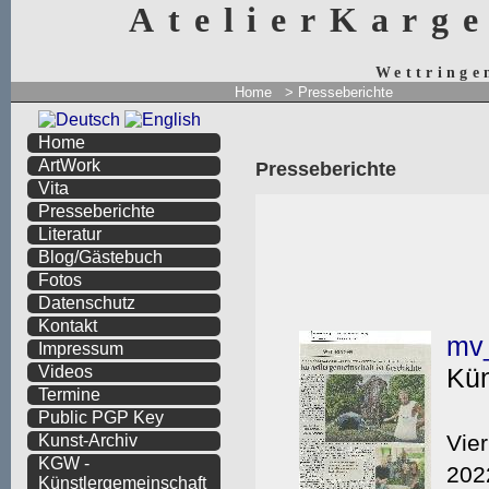
AtelierKarg
Wettringe
Home
>
Presseberichte
Home
ArtWork
Presseberichte
Vita
Presseberichte
Literatur
Blog/Gästebuch
Fotos
Datenschutz
Kontakt
Impressum
Videos
Termine
Public PGP Key
Kunst-Archiv
KGW -
Künstlergemeinschaft