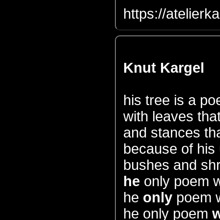
https://atelierk
Knut Kargel
his tree is a p
with leaves tha
and stances tha
because of his
bushes and shr
he
only poem wi
he
only
poem wi
he only poem
w