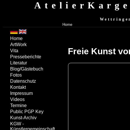
AtelierKarg
Wettringe
Home
Home
ArtWork
Freie Kunst vo
Vita
Presseberichte
Literatur
Blog/Gästebuch
Fotos
Datenschutz
Kontakt
Impressum
Videos
Termine
Public PGP Key
Kunst-Archiv
KGW -
Künstlergemeinschaft