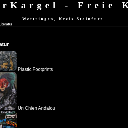
erKargel - Freie
Wettringen, Kreis Steinfurt
Literatur
atur
Plastic Footprints
Un Chien Andalou