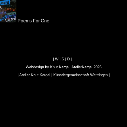
Poems For One
|
W
|
S
|
D
|
Webdesign by
Knut Kargel
,
AtelierKargel
2026
|
Atelier Knut Kargel
|
Künstlergemeinschaft Wettringen
|