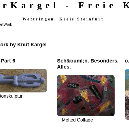
erKargel - Freie
Wettringen, Kreis Steinfurt
ArtWork
ork by Knut Kargel
-Part 6
Sch&ouml;n. Besonders.
o.
Alles.
tonskulptur
Melted Collage