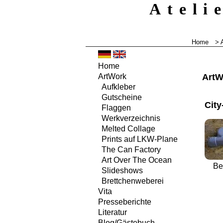
Ateli
Home
> 
Home
ArtW
ArtWork
Aufkleber
Gutscheine
City
Flaggen
Werkverzeichnis
Melted Collage
Prints auf LKW-Plane
The Can Factory
Art Over The Ocean
Be
Slideshows
Brettchenweberei
Vita
Presseberichte
Literatur
Blog/Gästebuch