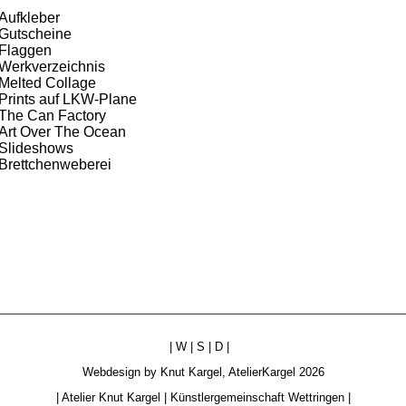
Aufkleber
Gutscheine
Flaggen
Werkverzeichnis
Melted Collage
Prints auf LKW-Plane
The Can Factory
Art Over The Ocean
Slideshows
Brettchenweberei
|
W
|
S
|
D
|
Webdesign by
Knut Kargel
,
AtelierKargel
2026
|
Atelier Knut Kargel
|
Künstlergemeinschaft Wettringen
|