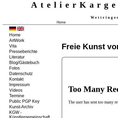
AtelierKarg
Wettringe
Home
Home
ArtWork
Freie Kunst vo
Vita
Presseberichte
Literatur
Blog/Gästebuch
Fotos
Datenschutz
Kontakt
Impressum
Videos
Termine
Public PGP Key
Kunst-Archiv
KGW -
Künstlergemeinschaft