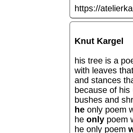
https://atelierk
Knut Kargel
his tree is a p
with leaves tha
and stances tha
because of his
bushes and shr
he
only poem wi
he
only
poem wi
he only poem
w