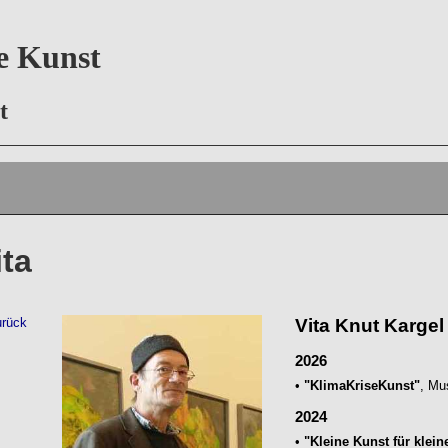
ie Kunst
rt
ita