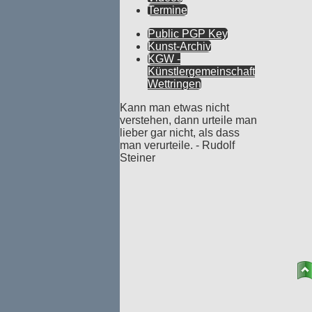
Termine
Public PGP Key
Kunst-Archiv
KGW -
Künstlergemeinschaft
Wettringen
Kann man etwas nicht
verstehen, dann urteile man
lieber gar nicht, als dass
man verurteile. - Rudolf
Steiner