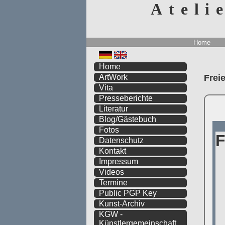
Ateli
Home
Home
Frei
ArtWork
Vita
Presseberichte
Literatur
Blog/Gästebuch
Fotos
Datenschutz
Kontakt
Impressum
Videos
Termine
Public PGP Key
Kunst-Archiv
KGW -
Künstlergemeinschaft