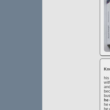
Knu
his
wit
and
bec
bus
he
he
he 