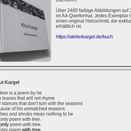
Über 2400 farbige Abbildungen auf 
im A4-Querformat. Jedes Exemplar ist
einen original Holzschnitt, der exkl
erhältlich ist.
https://atelierkargel.de/buch
t Kargel
 tree is a poem by he
h leaves that will not rhyme
 stances that don't turn with the seasons
ause of his unmatched reasons
hes and shrubs mean nothing to he
only poem with tree.
only
poem with tree.
only poem
with tree
.