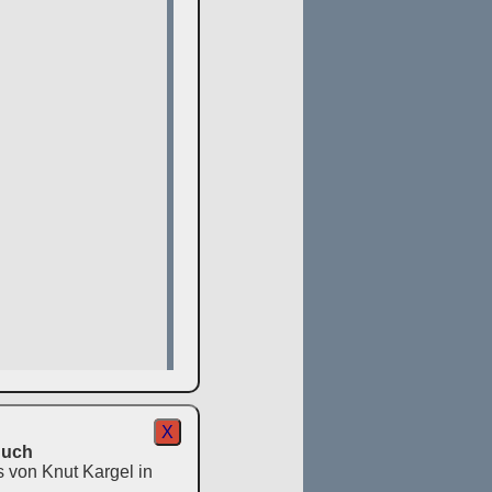
X
Buch
s von Knut Kargel in