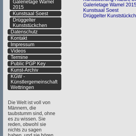
Galerietage Wamel
Galerietage Wamel 201
2015
Kunstsaal Soest
Kunstsaal Soest
Drüggelter Kunststückc
Drüggelter
Kunststückchen
Datenschutz
Kontakt
Impressum
Videos
Termine
Public PGP Key
Kunst-Archiv
KGW -
Künstlergemeinschaft
Wettringen
Die Welt ist voll von
Männern, die
taubstumm sind, ohne
es zu wissen. Sie
reden, obwohl sie
nichts zu sagen
haben, und sie hören,