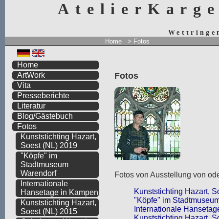
AtelierKarg
Wettringe
Home
> Fotos
Home
Fotos
ArtWork
Vita
Presseberichte
Literatur
Blog/Gästebuch
Fotos
Kunststichting Hazart,
Soest (NL) 2019
"Köpfe" im
Stadtmuseum
Warendorf
Fotos von Ausstellung von ode
Internationale
Kunststichting Hazart, S
Hansetage in Kampen
"Köpfe" im Stadtmuseu
Kunststichting Hazart,
Internationale Hanseta
Soest (NL) 2015
Kunststichting Hazart, S