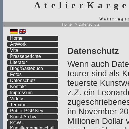
AtelierKarg
Wettringe
Home
> Datenschutz
Home
ArtWork
Datenschutz
Vita
Presseberichte
Wenn auch Date
Literatur
Blog/Gästebuch
teurer sind als K
Fotos
Datenschutz
teuerste Kunstwe
Kontakt
z.Z. ein Leonard
Impressum
Videos
zugeschriebene
Termine
im November 201
Public PGP Key
Kunst-Archiv
Millionen Dollar 
KGW -
Künstlergemeinschaft