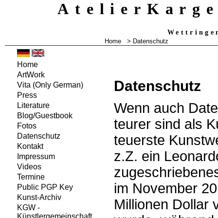
AtelierKarg
Wettringe
Home
> Datenschutz
Home
ArtWork
Datenschutz
Vita
(Only German)
Press
Wenn auch Date
Literature
Blog/Guestbook
teurer sind als K
Fotos
Datenschutz
teuerste Kunstwe
Kontakt
z.Z. ein Leonard
Impressum
Videos
zugeschriebene
Termine
im November 201
Public PGP Key
Kunst-Archiv
Millionen Dollar 
KGW -
Künstlergemeinschaft