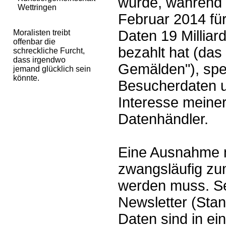
wurde, während
Wettringen
Februar 2014 fü
Daten 19 Milliar
Moralisten treibt
offenbar die
bezahlt hat (das 
schreckliche Furcht,
dass irgendwo
Gemälden"), spe
jemand glücklich sein
könnte.
Besucherdaten u
Interesse meiner
Datenhändler.
Eine Ausnahme m
zwangsläufig zu
werden muss. Se
Newsletter (Stan
Daten sind in ei