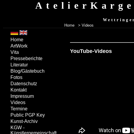
AtelierKarg
Wettringe
Home
> Videos
Home
ArtWork
YouTube-Videos
Vita
Presseberichte
Literatur
Blog/Gästebuch
Fotos
Datenschutz
Kontakt
Impressum
Videos
Termine
Public PGP Key
Kunst-Archiv
KGW -
Künstlergemeinschaft