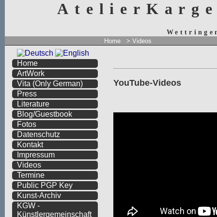
AtelierKarg
Wettringe
Home
> Videos
Home
ArtWork
YouTube-Videos
Vita
(Only German)
Press
Literature
Blog/Guestbook
Fotos
Datenschutz
Kontakt
Impressum
Videos
Termine
Public PGP Key
Kunst-Archiv
KGW -
Künstlergemeinschaft