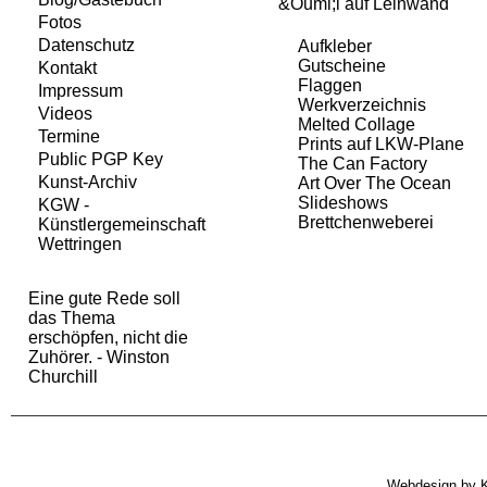
&Ouml;l auf Leinwand
Fotos
Datenschutz
Aufkleber
Gutscheine
Kontakt
Flaggen
Impressum
Werkverzeichnis
Videos
Melted Collage
Termine
Prints auf LKW-Plane
Public PGP Key
The Can Factory
Kunst-Archiv
Art Over The Ocean
Slideshows
KGW -
Brettchenweberei
Künstlergemeinschaft
Wettringen
Eine gute Rede soll
das Thema
erschöpfen, nicht die
Zuhörer. - Winston
Churchill
Webdesign by