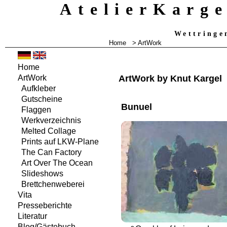
AtelierKarg
Wettringe
Home
> ArtWork
Home
ArtWork by Knut Kargel
ArtWork
Aufkleber
Gutscheine
Bunuel
Flaggen
Werkverzeichnis
Melted Collage
Prints auf LKW-Plane
The Can Factory
Art Over The Ocean
Slideshows
Brettchenweberei
Vita
Presseberichte
Literatur
Blog/Gästebuch