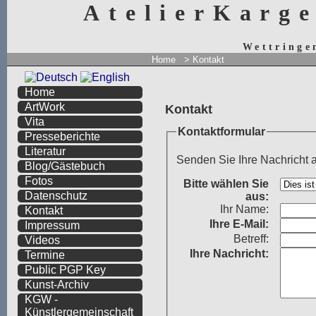
AtelierKarg
Wettringe
Home
> Kontakt
Home
ArtWork
Kontakt
Vita
Kontaktformular
Presseberichte
Literatur
Senden Sie Ihre Nachricht 
Blog/Gästebuch
Fotos
Bitte wählen Sie
Datenschutz
aus:
Ihr Name:
Kontakt
Ihre
E-Mail:
Impressum
Betreff:
Videos
Ihre Nachricht:
Termine
Public PGP Key
Kunst-Archiv
KGW -
Künstlergemeinschaft