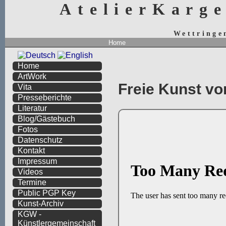
AtelierKarg
Wettringe
Home
Home
ArtWork
Freie Kunst vo
Vita
Presseberichte
Literatur
Blog/Gästebuch
Fotos
Datenschutz
Kontakt
Impressum
Videos
Termine
Public PGP Key
Kunst-Archiv
KGW -
Künstlergemeinschaft