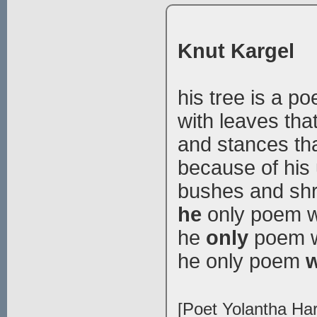
Knut Kargel
his tree is a p
with leaves tha
and stances tha
because of his
bushes and shr
he
only poem wi
he
only
poem wi
he only poem
w
[Poet Yolantha Har