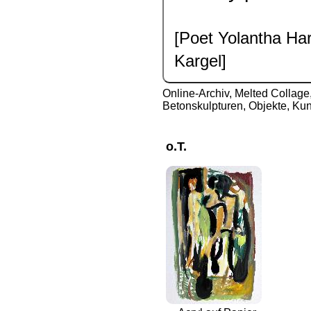
[Poet Yolantha Har
Kargel]
Online-Archiv
,
Melted Collage,
Betonskulpturen, Objekte, Kun
o.T.