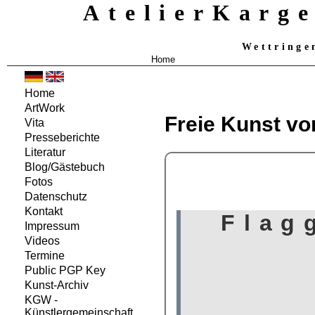
AtelierKarg
Wettringe
Home
Home
ArtWork
Freie Kunst vo
Vita
Presseberichte
Literatur
Blog/Gästebuch
Fotos
Datenschutz
Kontakt
Impressum
Videos
Termine
Public PGP Key
Kunst-Archiv
KGW -
Künstlergemeinschaft