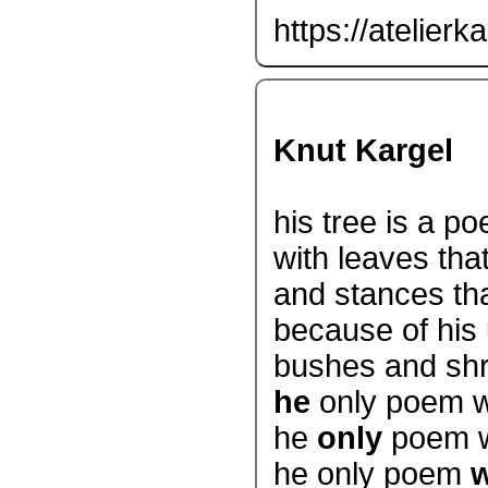
https://atelierk
Knut Kargel
his tree is a p
with leaves tha
and stances tha
because of his
bushes and shr
he
only poem wi
he
only
poem wi
he only poem
w