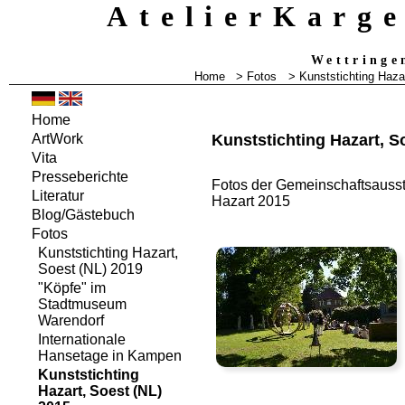
AtelierKarg
Wettringe
Home
> Fotos
> Kunststichting Haza
Home
Kunststichting Hazart, S
ArtWork
Vita
Presseberichte
Fotos der Gemeinschaftsausste
Literatur
Hazart 2015
Blog/Gästebuch
Fotos
Kunststichting Hazart,
Soest (NL) 2019
"Köpfe" im
Stadtmuseum
Warendorf
Internationale
Hansetage in Kampen
Kunststichting
Hazart, Soest (NL)