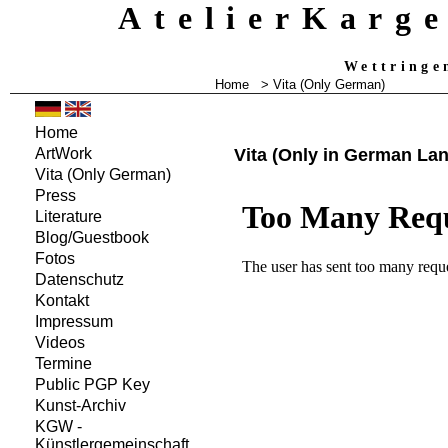
AtelierKarg
Wettringe
Home
> Vita
(Only German)
Home
Vita
(Only in German La
ArtWork
Vita
(Only German)
Press
Literature
Blog/Guestbook
Fotos
Datenschutz
Kontakt
Impressum
Videos
Termine
Public PGP Key
Kunst-Archiv
KGW -
Künstlergemeinschaft