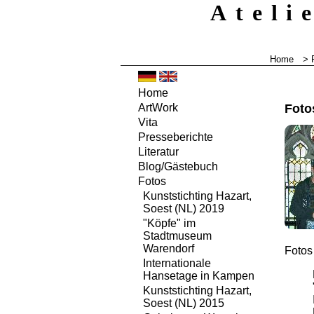
Ateli
Home
> 
Home
Fot
ArtWork
Vita
Presseberichte
Literatur
Blog/Gästebuch
Fotos
Kunststichting Hazart,
Soest (NL) 2019
"Köpfe" im
Stadtmuseum
Warendorf
Fotos
Internationale
Hansetage in Kampen
Kunststichting Hazart,
Soest (NL) 2015