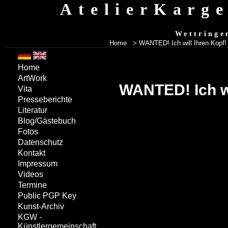
AtelierKarg
Wettringe
Home
>
WANTED! Ich will Ihren Kopf!
Home
ArtWork
WANTED! Ich wi
Vita
Presseberichte
Literatur
Blog/Gästebuch
Fotos
Datenschutz
Kontakt
Impressum
Videos
Termine
Public PGP Key
Kunst-Archiv
KGW -
Künstlergemeinschaft