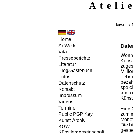
Ateli
Home
> 
Home
Date
ArtWork
Vita
Wenn 
Presseberichte
Kunst
Literatur
zuges
Blog/Gästebuch
Milli
Febru
Fotos
bezah
Datenschutz
speic
Kontakt
auch 
Impressum
Künst
Videos
Termine
Eine 
zumin
Public PGP Key
Monat
Kunst-Archiv
Die h
KGW -
gespe
Künstlergemeinschaft