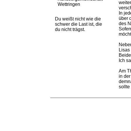
weite
Wettringen
versc
In je
über 
Du weißt nicht wie die
des N
schwer die Last ist, die
Sofer
du nicht trägst.
möcht
Neben
Lisas
Beides
Ich s
Am Th
in der
demnä
sollt