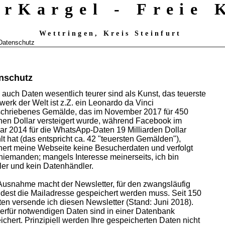
erKargel - Freie
Wettringen, Kreis Steinfurt
Datenschutz
nschutz
auch Daten wesentlich teurer sind als Kunst, das teuerste
werk der Welt ist z.Z. ein Leonardo da Vinci
chriebenes Gemälde, das im November 2017 für 450
onen Dollar versteigert wurde, während Facebook im
ar 2014 für die WhatsApp-Daten 19 Milliarden Dollar
lt hat (das entspricht ca. 42 "teuersten Gemälden"),
hert meine Webseite keine Besucherdaten und verfolgt
niemanden; mangels Interesse meinerseits, ich bin
ler und kein Datenhändler.
Ausnahme macht der Newsletter, für den zwangsläufig
dest die Mailadresse gespeichert werden muss. Seit 150
en versende ich diesen Newsletter (Stand: Juni 2018).
ierfür notwendigen Daten sind in einer Datenbank
ichert. Prinzipiell werden Ihre gespeicherten Daten nicht