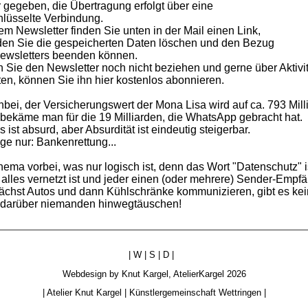
r gegeben, die Übertragung erfolgt über eine
hlüsselte Verbindung.
dem Newsletter finden Sie unten in der Mail einen Link,
den Sie die gespeicherten Daten löschen und den Bezug
ewsletters beenden können.
n Sie den Newsletter noch nicht beziehen und gerne über Aktivi
en, können Sie ihn
hier
kostenlos abonnieren.
bei, der Versicherungswert der Mona Lisa wird auf ca. 793 Mill
 bekäme man für die 19 Milliarden, die WhatsApp gebracht hat.
 ist absurd, aber Absurdität ist eindeutig steigerbar.
age nur: Bankenrettung...
ema vorbei, was nur logisch ist, denn das Wort "Datenschutz" is
 alles vernetzt ist und jeder einen (oder mehrere) Sender-Empfän
chst Autos und dann Kühlschränke kommunizieren, gibt es ke
e darüber niemanden hinwegtäuschen!
|
W
|
S
|
D
|
Webdesign by
Knut Kargel
,
AtelierKargel
2026
|
Atelier Knut Kargel
|
Künstlergemeinschaft Wettringen
|