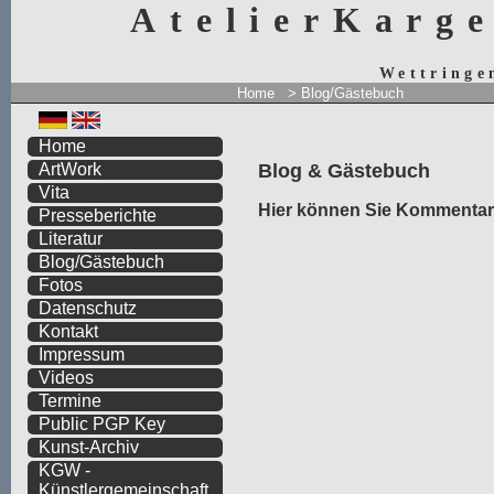
AtelierKarg
Wettringe
Home
>
Blog/Gästebuch
Home
Blog & Gästebuch
ArtWork
Vita
Hier können Sie Kommentare
Presseberichte
Literatur
Blog/Gästebuch
Fotos
Datenschutz
Kontakt
Impressum
Videos
Termine
Public PGP Key
Kunst-Archiv
KGW -
Künstlergemeinschaft