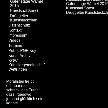
Galerietage Wamel
Galerietage Wamel 201
2015
Kunstsaal Soest
Kunstsaal Soest
Drüggelter Kunststückc
Drüggelter
Kunststückchen
Datenschutz
Kontakt
Impressum
Videos
Termine
Public PGP Key
Kunst-Archiv
KGW -
Künstlergemeinschaft
Wettringen
Moralisten treibt
offenbar die
schreckliche Furcht,
dass irgendwo
jemand glücklich sein
könnte.