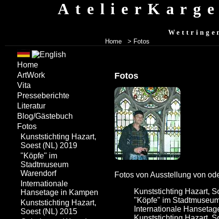
AtelierKarg
Wettringe
Home
> Fotos
Home
Fotos
ArtWork
Vita
Presseberichte
Literatur
Blog/Gästebuch
Fotos
Kunststichting Hazart,
Soest (NL) 2019
"Köpfe" im
Stadtmuseum
Warendorf
Fotos von Ausstellung von ode
Internationale
Kunststichting Hazart, S
Hansetage in Kampen
"Köpfe" im Stadtmuseu
Kunststichting Hazart,
Internationale Hanseta
Soest (NL) 2015
Kunststichting Hazart, S